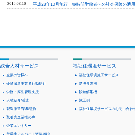
2015.03.16
平成28年10月施行 短時間労働者への社会保険の適
総合人材サービス
福祉住環境サービス
企業の皆様へ
福祉住環境施工サービス
優良派遣事業者行動指針
階段昇降機
労務・厚生管理支援
段差解消機
人材紹介/派遣
施工例
製造派遣/業務請負
福祉住環境サービスのお問い合わ
取引先企業様の声
企業エントリー
留学生アルバイト派遣/紹介